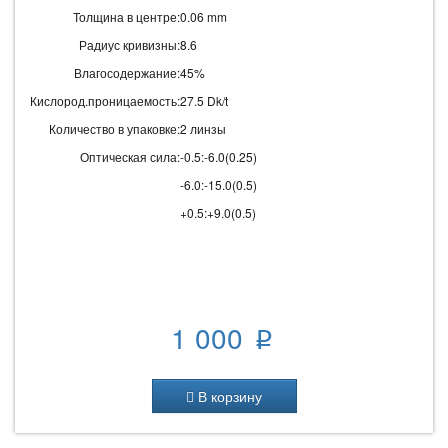
Толщина в центре:
0.06 mm
Радиус кривизны:
8.6
Влагосодержание:
45%
Кислород.проницаемость:
27.5 Dk/t
Количество в упаковке:
2 линзы
Оптическая сила:
-0.5:-6.0(0.25)
-6.0:-15.0(0.5)
+0.5:+9.0(0.5)
1 000
p
В корзину