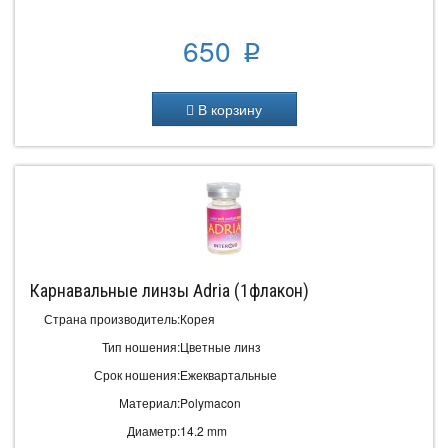
650
p
В корзину
Карнавальные линзы Adria (1флакон)
Страна производитель:
Корея
Тип ношения:
Цветные линз
Срок ношения:
Ежеквартальные
Материал:
Polymacon
Диаметр:
14.2 mm