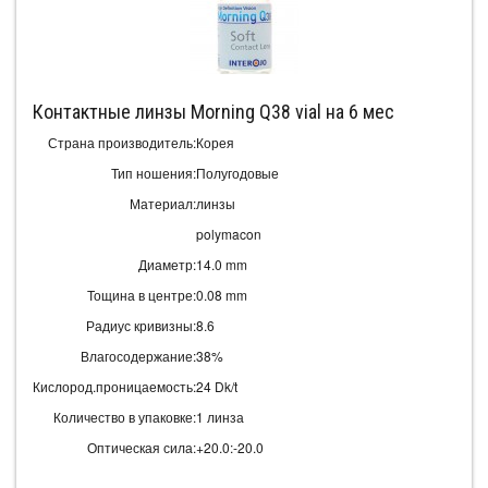
Контактные линзы Morning Q38 vial на 6 мес
Страна производитель:
Корея
Тип ношения:
Полугодовые
Материал:
линзы
polymacon
Диаметр:
14.0 mm
Тощина в центре:
0.08 mm
Радиус кривизны:
8.6
Влагосодержание:
38%
Кислород.проницаемость:
24 Dk/t
Количество в упаковке:
1 линза
Оптическая сила:
+20.0:-20.0