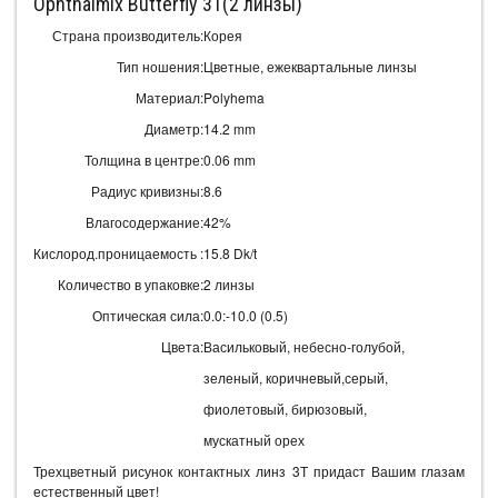
Ophthalmix Butterfly 3Т(2 линзы)
Страна производитель:
Корея
Тип ношения:
Цветные, ежеквартальные линзы
Материал:
Polyhema
Диаметр:
14.2 mm
Толщина в центре:
0.06 mm
Радиус кривизны:
8.6
Влагосодержание:
42%
Кислород.проницаемость :
15.8 Dk/t
Количество в упаковке:
2 линзы
Оптическая сила:
0.0:-10.0 (0.5)
Цвета:
Васильковый, небесно-голубой,
зеленый, коричневый,серый,
фиолетовый, бирюзовый,
мускатный орех
Трехцветный рисунок контактных линз 3Т придаст Вашим глазам
естественный цвет!