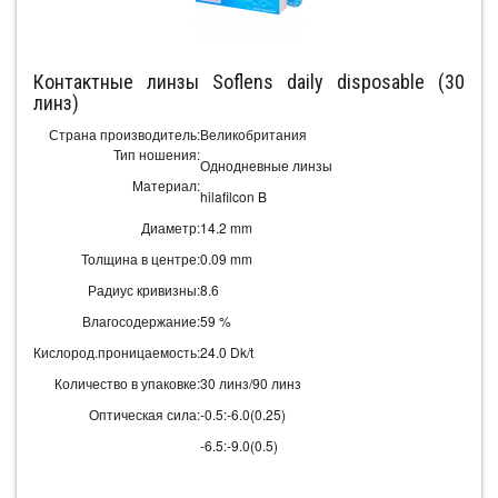
Контактные линзы Soflens daily disposable (30
линз)
Страна производитель:
Великобритания
Тип ношения:
Однодневные линзы
Материал:
hilafilcon B
Диаметр:
14.2 mm
Толщина в центре:
0.09 mm
Радиус кривизны:
8.6
Влагосодержание:
59 %
Кислород.проницаемость:
24.0 Dk/t
Количество в упаковке:
30 линз/90 линз
Оптическая сила:
-0.5:-6.0(0.25)
-6.5:-9.0(0.5)