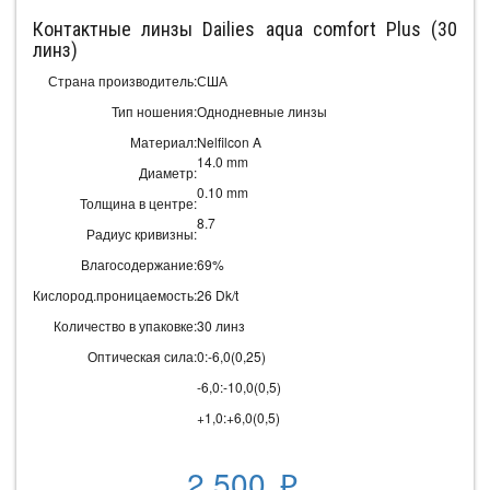
Контактные линзы Dailies aqua comfort Plus (30
линз)
Страна производитель:
США
Тип ношения:
Однодневные линзы
Материал:
Nelfilcon A
14.0 mm
Диаметр:
0.10 mm
Толщина в центре:
8.7
Радиус кривизны:
Влагосодержание:
69%
Кислород.проницаемость:
26 Dk/t
Количество в упаковке:
30 линз
Оптическая сила:
0:-6,0(0,25)
-6,0:-10,0(0,5)
+1,0:+6,0(0,5)
2 500
p