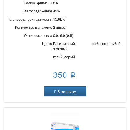
Радиус кривизны:
8.6
Влагосодержание:
42%
Кислород.проницаемость :
15.8Dk/t
Количество в упаковке:
2 линзы
Оптическая сила:
0.0:-6.0 (0.5)
Цвета:
Васильковый, небесно-голубой,
зеленый,
корий, cерый
350
p
В корзину