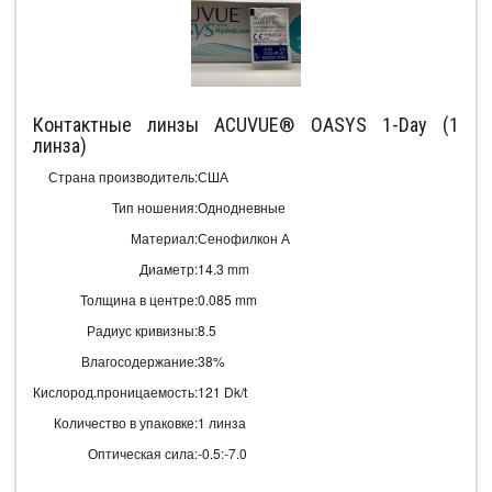
Контактные линзы ACUVUE® OASYS 1-Day (1
линза)
Страна производитель:
США
Тип ношения:
Однодневные
Материал:
Сенофилкон А
Диаметр:
14.3 mm
Толщина в центре:
0.085 mm
Радиус кривизны:
8.5
Влагосодержание:
38%
Кислород.проницаемость:
121 Dk/t
Количество в упаковке:
1 линза
Оптическая сила:
-0.5:-7.0