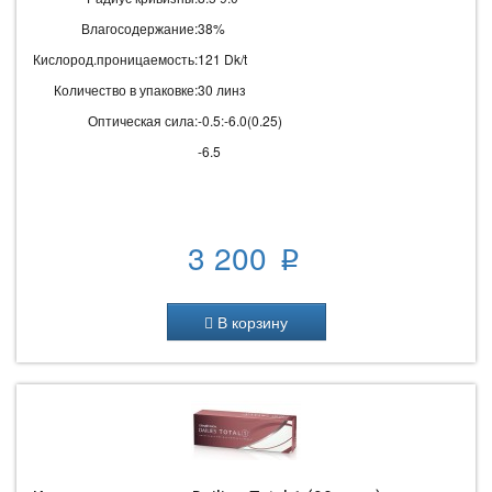
Влагосодержание:
38%
Кислород.проницаемость:
121 Dk/t
Количество в упаковке:
30 линз
Оптическая сила:
-0.5:-6.0(0.25)
-6.5
3 200
p
В корзину