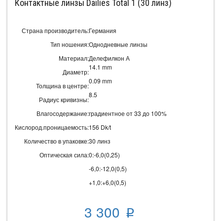
Контактные линзы Dailies Total 1 (30 линз)
Страна производитель:
Германия
Тип ношения:
Однодневные линзы
Материал:
Делефилкон А
14.1 mm
Диаметр:
0.09 mm
Толщина в центре:
8.5
Радиус кривизны:
Влагосодержание:
градиентное от 33 до 100%
Кислород.проницаемость:
156 Dk/t
Количество в упаковке:
30 линз
Оптическая сила:
0:-6,0(0,25)
-6,0:-12,0(0,5)
+1,0:+6,0(0,5)
3 300
p